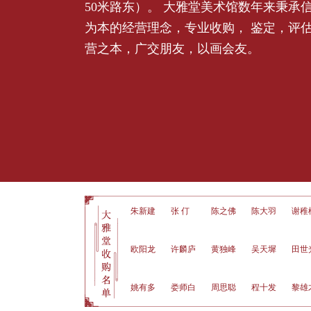
50米路东）。 大雅堂美术馆数年来秉承
为本的经营理念，专业收购， 鉴定，评
营之本，广交朋友，以画会友。
卢光照
沈 鹏
朱新建
张 仃
陈之佛
陈大羽
谢稚柳
慕凌
任晓麓
阿 老
欧阳龙
许麟庐
黄独峰
吴天墀
田世光
白雪
李 铎
王个移
姚有多
娄师白
周思聪
程十发
黎雄才
魏紫