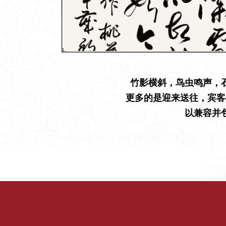
竹影横斜，鸟虫鸣声，
更多的是迎来送往，宾客
以兼容并