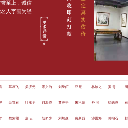
信誉至上，诚信
估名人字画为经
飞
晏济元
宋文治
刘继卣
亚 明
林散之
黄 胄
周思聪
郭
石
叶浅予
何海霞
董寿平
朱岂瞻
舒 同
徐悲鸿
石 鲁
于
熙
唐 云
陆俨少
刘炳森
费新我
沙孟海
傅抱石
赵朴初
李