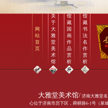
关
馆
馆
于
藏
藏
网
大
国
书
站
雅
画
法
首
堂
作
名
页
美
品
作
术
赏
赏
馆
析
析
大雅堂美术馆/
济南大雅堂名人字画收购中
心位于济南市历下区，舜耕路6-1号（泉