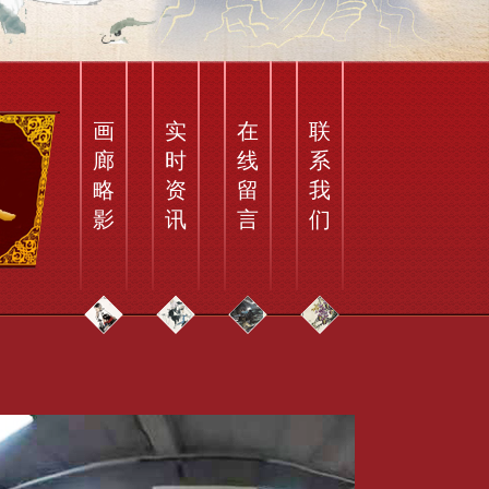
画
实
在
联
廊
时
线
系
略
资
留
我
影
讯
言
们