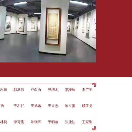
沫若
齐白石
冯增木
陈梗桥
李广平
徐培晨
康 庄
王 伟
右任
王旭东
王立志
陈左黄
顾亚龙
孙墨龙
李承志
郭怡琮
可染
常朝晖
于明诠
张业法
王家训
尹延新
陈玉圃
吴传麟