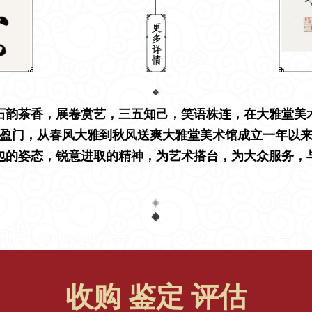
石韵茶香，展卷赏艺，三五知己，笑语株连，在大雅堂美
盈门，从春风大雅到秋风送爽大雅堂美术馆成立一年以
包的姿态，锐意进取的精神，为艺术搭台，为大众服务，
收购 鉴定 评估